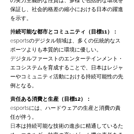
の実力主義的な性質は、多様で包括的な環境を
保証し、社会的格差の縮小における日本の躍進
を示す。
持
続可能な都市とコミュニティ（目標11）：
e
sportsのデジタル領域は、多くの伝統的なス
ポーツよりも本質的に環境に優しい。
デ
ジタルファーストのエンターテインメント・
エコシステムを育成することで、日本はレジャ
ーやコミュニティ活動における持続可能性の先
例となる。
責
任ある消費と生産（目標12）：
e
sportsには、ハードウェアの生産と消費の責
任が伴う。
日
本は持続可能な技術の進歩に精通しているた