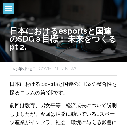
HOME
日本におけるesportsと国連
NEWS
のSDGｓ目標： 未来をつくる 
pt 2.
EVENTS
CALENDAR
2023年9月19日
·
COMMUNITY,
NEWS
COMMUNITY
日本におけるesportsと国連のSDGsの整合性を
COMPANY
探るコラムの第2部です。
SHOP
前回は教育、男女平等、経済成長について説明
しましたが、今回は活発に動いているeスポー
ツ産業がインフラ、社会、環境に与える影響に