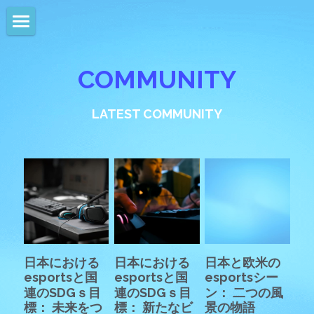
HOME
COMMUNITY
NEWS
EVENTS
LATEST COMMUNITY
CALENDAR
COMMUNITY
COMPANY
SHOP
日本における
日本における
日本と欧米の
esportsと国
esportsと国
esportsシー
連のSDGｓ目
連のSDGｓ目
ン： 二つの風
標： 未来をつ
標： 新たなビ
景の物語