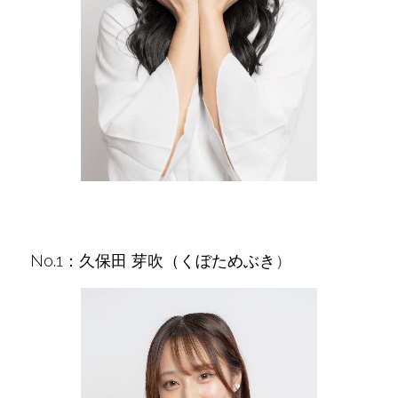
No.1：久保田 芽吹（くぼためぶき
）