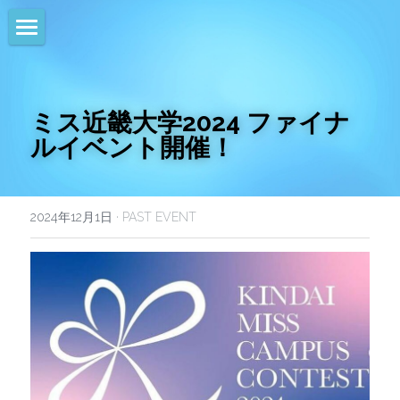
HOME
NEWS
ミス近畿大学2024 ファイナ
ルイベント開催！
EVENTS
CALENDAR
2024年12月1日
·
PAST EVENT
COMMUNITY
COMPANY
SHOP