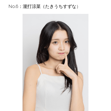
No.6：瀧打涼菜（たきうちすずな
）