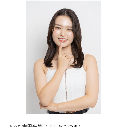
No.5 吉田光希（よしだみつき
）