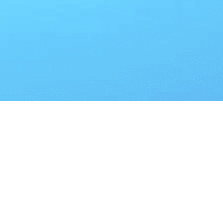
© PACkage Inc. All Rights Reserved
るすべてのコンテンツ(記事、画像、音声データ、映像データ等)の無断転