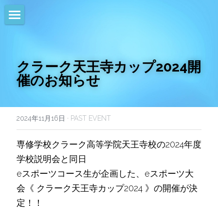
HOME
NEWS
クラーク天王寺カップ2024開
催のお知らせ
EVENTS
CALENDAR
2024年11月16日
·
PAST EVENT
COMMUNITY
専修学校クラーク高等学院天王寺校の2024年度
COMPANY
学校説明会と同日
SHOP
eスポーツコース生が企画した、eスポーツ大
会《 クラーク天王寺カップ2024 》の開催が決
定！！