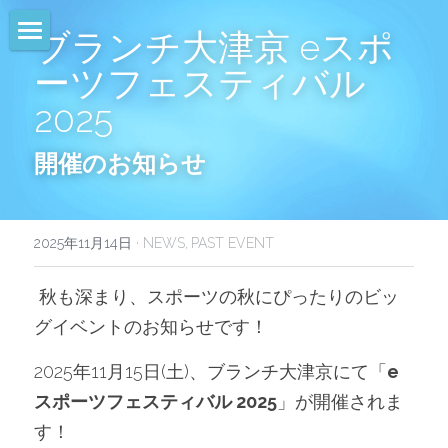
ブランチ大津京 eスポ
HOME
ーツフェスティバル
2025
NEWS
開催のお知らせ
EVENTS
CALENDAR
2025年11月14日
·
NEWS,
PAST EVENT
COMMUNITY
 秋も深まり、スポーツの秋にぴったりのビッ
COMPANY
グイベントのお知らせです！
SHOP
2025年11月15日(土)、ブランチ大津京にて「
e
スポーツフェスティバル 2025
」が開催されま
す！