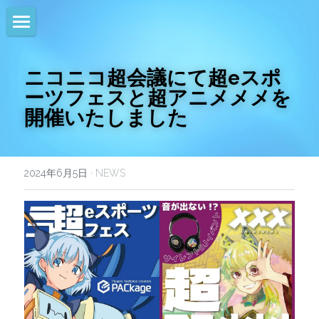
HOME
ニコニコ超会議にて超eスポ
NEWS
ーツフェスと超アニメメメを
開催いたしました
EVENTS
CALENDAR
2024年6月5日
·
NEWS
COMMUNITY
COMPANY
SHOP