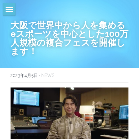
HOME
大阪で世界中から人を集める
eスポーツを中心とした100万
NEWS
人規模の複合フェスを開催し
ます！
EVENTS
CALENDAR
2023年4月5日
·
NEWS
COMMUNITY
COMPANY
SHOP