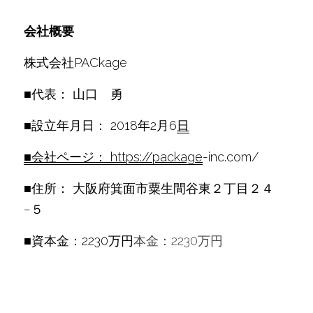
会社概要
株式会社PACkage
■代表： 山口　勇
■設立年月日： 2018年2月6
日
■会社ページ： https://package
-inc.com/
■住所： 大阪府箕面市粟生間谷東２丁目２４
−５
■資本金：2230万円
本金：2230万円