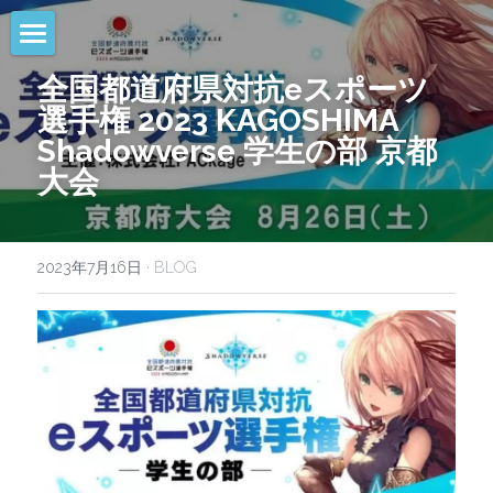
HOME
全国都道府県対抗eスポーツ
選手権 2023 KAGOSHIMA
NEWS
Shadowverse 学生の部 京都
大会
EVENTS
CALENDAR
2023年7月16日
·
BLOG
COMMUNITY
COMPANY
SHOP