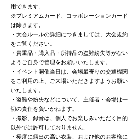
用で
き
ます。
※プレミアムカード、コラボレーションカード
は除
き
ます。
・大会ルールの詳細につきましては、大会規約
をご覧く
だ
さい。
・貴重品・購入品・所持品の盗難紛失等がない
ようご自身で管理をお願いいた
し
ます。
・イベント開催当日は、会場最寄りの交通機関
をご利用の上、ご来場いただきますようお願い
いた
し
ます。
・盗難や紛失などについて、主催者・会場は一
切の責任を負いか
ね
ます。
・撮影、録音は、個人でお楽しみいただく目的
以外では許可しており
ま
せん。
・極度に露出の高い衣装、および他のお客様に