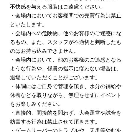
不快感を与える服装はご遠慮く
だ
さい。
・会場内においてお客様間での売買行為は禁止
といた
し
ます。
・会場内への危険物、他のお客様のご迷惑にな
るもの、また、スタッフが不適切と判断したも
のはお持ち込みでき
ま
せん。
・会場内において、他のお客様のご迷惑となる
ような行為や、係員の指示に従わない場合は、
退場していただくことがござ
い
ます。
・体調にはご自身で管理を頂き、水分の補給や
休養などを取りながら、無理をせずにイベント
をお楽しみく
だ
さい。
・直接的、間接的を問わず、大会運営や試合を
妨害する行為は禁止させて頂
き
ます。
・ゲームサーバーのトラブルや、天災等やむを