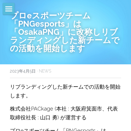
プロeスポーツチーム
HOME
「PNGesports」は
「OsakaPNG」に改称しリブ
NEWS
ランディングした新チームで
の活動を開始します
EVENTS
CALENDAR
2023年4月5日
·
NEWS
COMMUNITY
リブランディングした新チームでの活動を開始
COMPANY
します。
SHOP
株式会社PACkage (本社 : 大阪府箕面市、代表
取締役社長 : 山口 勇) が運営する
プロeスポーツチーム「PNGesports」は