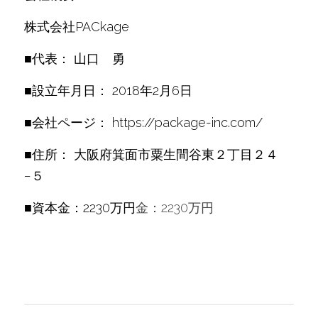
株式会社PACkage
■代表： 山口　勇
■設立年月日： 2018年2月6日
■会社ページ： https://package-inc.com/
■住所： 大阪府箕面市粟生間谷東２丁目２４
−５
■資本
金：2230万円
金：2230万円