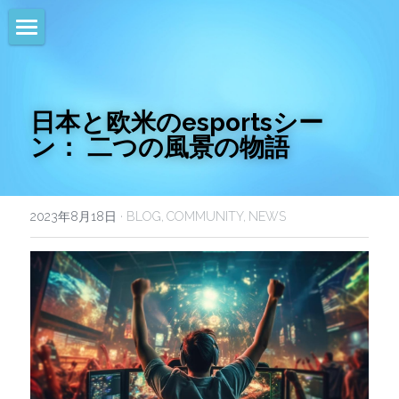
HOME
NEWS
日本と欧米のesportsシー
ン： 二つの風景の物語
EVENTS
CALENDAR
2023年8月18日
·
BLOG,
COMMUNITY,
NEWS
COMMUNITY
COMPANY
SHOP