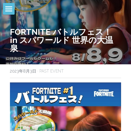
HOME
FORTNITE バトルフェス！　
NEWS
in スパワールド 世界の大温
泉
EVENTS
CALENDAR
2023年8月3日
·
PAST EVENT
COMMUNITY
COMPANY
SHOP