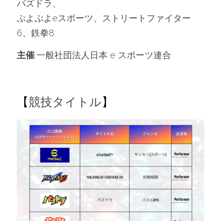
パズドラ、
ぷよぷよeスポーツ、ストリートファイター
6、鉄拳8
主催
	一般社団法人日本 e スポーツ連合
【
競技タイトル
】