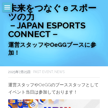
未来をつなぐｅスポー
ツの力　
HOME
－JAPAN ESPORTS 
NEWS
CONNECT－
EVENTS
運営スタッフやOeGGブースに参
CALENDAR
加！
COMMUNITY
2025年7月25日
·
PAST EVENT,
NEWS
COMPANY
SHOP
運営スタッフやOeGGのブーススタッフとして
イベント当日は参加しております！