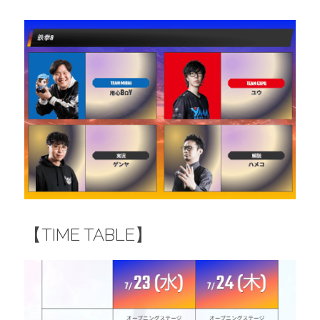
【
TIME TABLE
】