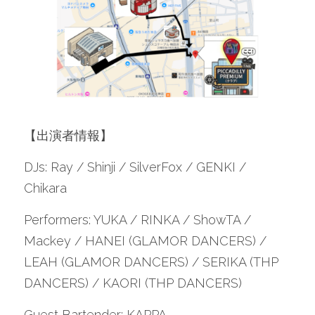
【出演者情報】
DJs: Ray / Shinji / SilverFox / GENKI / 
Chikara
Performers: YUKA / RINKA / ShowTA / 
Mackey / HANEI (GLAMOR DANCERS) / 
LEAH (GLAMOR DANCERS) / SERIKA (THP 
DANCERS) / KAORI (THP DANCERS)
Guest Bartender: KAPPA