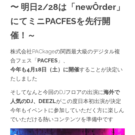
〜 明日2/28は「newÔrder」
にてミニPACFESを先行開
催！～
株式会社PACkageの関西最大級のデジタル複
合フェス「
PACFES
」、
今年も4月18日（土）に開催
することが決定い
たしました
そしてなんと今回のDJフロアの出演に
海外で
人気のDJ、DEEZL
がこの度日本初出演が決定
今年もイベントに参加していただく方に楽しん
でいただける熱いコンテンツを準備中です