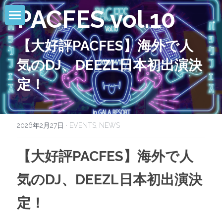
PACFES vol.10
HOME
【大好評PACFES】海外で人
NEWS
気のDJ、DEEZL日本初出演決
EVENTS
定！
CALENDAR
2026年2月27日
COMMUNITY
·
EVENTS,
NEWS
COMPANY
【大好評PACFES】海外で人
SHOP
気のDJ、DEEZL日本初出演決
定！