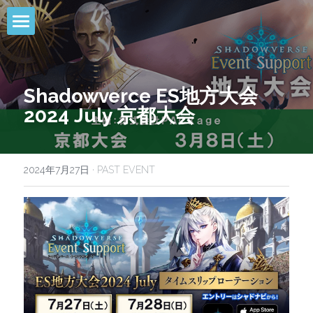
HOME
NEWS
Shadowverce ES地方大会 
2024 July 京都大会
EVENTS
CALENDAR
2024年7月27日
·
PAST EVENT
COMMUNITY
COMPANY
SHOP