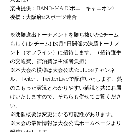
​楽曲提供：BAND-MAID(ポニーキャニオ
ン
)
後援：大阪府eスポーツ
連合
※決勝進出トーナメントを勝ち抜いた2チーム
もしくは4チームは9⽉5日開催の決勝トーナメ
ント（オフライン）に招待します。（招待選⼿
の交通費、宿泊費は主催者負
担
）
※本⼤会の模様は⼤会公式YouTubeチャンネ
ル、Twitch、TwitterLiveで配信いたします。熱
のこもった実況とわかりやすい解説と共にお届
けいたしますので、そちらも併せてご覧くださ
い
。
※開催概要は変更になる可能性がありま
す
。
※大会の最新情報は大会公式ホームページより
配信いたしま
す。