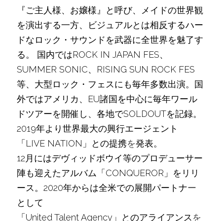
『ご主人様、お嬢様』と呼び、メイドの世界観
を演出する一方、ビジュアルとは相反するハー
ドなロック・サウンドを武器に全世界を魅了す
る。 国内ではROCK IN JAPAN FES、
SUMMER SONIC、RISING SUN ROCK FES
等、大型ロック・フェスにも毎年多数出演。国
外ではアメリカ、EU諸国を中心に毎年ワール
ドツアーを開催し、各地でSOLDOUTを記録。
2019年より世界最大の興行エージェント
「LIVE NATION」との提携
を
発表。
12月にはデヴィッドボウイ等のプロデューサー
陣も迎えたアルバム「CONQUEROR」をリリ
ース。2020年からは全米での展開パートナ
ー
として
「United Talent Agency」とのアライアンス
を