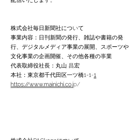
株式会社毎日新聞社につ
い
て
事業内容：⽇刊新聞の発⾏、雑誌や書籍の発
⾏、デジタルメディア事業の展開、スポーツや
⽂化事業の企画開催、その他各種の
事
業
代表取締役社⻑：丸⼭ 
昌
宏
本社：東京都千代⽥区⼀ツ橋1-1
-
1
https://www.mainichi.co.j
p/