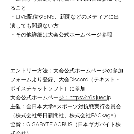
る
こ
と
・LIVE配信やSNS、新聞などのメディアに出
演しても問題な
い
方
・その他詳細は大会公式ホームページ
参照
エントリー方法：大会公式ホームページの参加
フォームより登録、大会Discord（テキスト・
ボイスチャットソフト）に
参
加
大会公式ホームペー
ジ：https://r6s.juec.
j
p
主催：全日本大学eスポーツ対抗戦実行委員会
（株式会社毎日新聞社、株式会社PACkag
e
）
協賛：GIGABYTE AORUS（⽇本ギガバイト株
式会
社
）