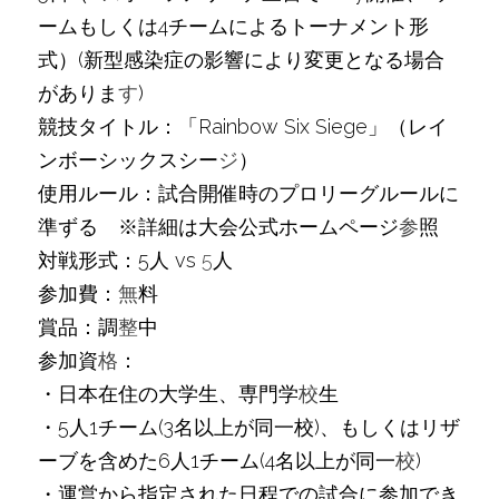
ームもしくは4チームによるトーナメント形
式）(新型感染症の影響により変更となる場合
がありま
す
)
競技タイトル：「Rainbow Six Siege」（レイ
ンボーシックスシー
ジ
）
使用ルール：試合開催時のプロリーグルールに
準ずる　※詳細は大会公式ホームページ
参
照
対戦形式：5人 vs 
5
人
参加費：
無
料
賞品：調
整
中
参加資
格
：
・日本在住の大学生、専門学
校
生
・5人1チーム(3名以上が同一校)、もしくはリザ
ーブを含めた6人1チーム(4名以上が同一
校
)
・運営から指定された日程での試合に参加でき