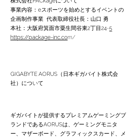
株式会社PACkageにつ
い
て
事業内容：eスポーツを始めとするイベントの
企画制作事業  代表取締役社⻑：⼭⼝
勇
本社：⼤阪府箕⾯市粟⽣間⾕東2丁⽬24
-
5
https://package-inc.co
m/
GIGABYTE AORUS（⽇本ギガバイト株式会
社）につ
い
て
ギガバイトが提供するプレミアムゲーミングブ
ランドであるAORUSは、ゲーミングモニタ
ー、マザーボード、グラフィックスカード、メ