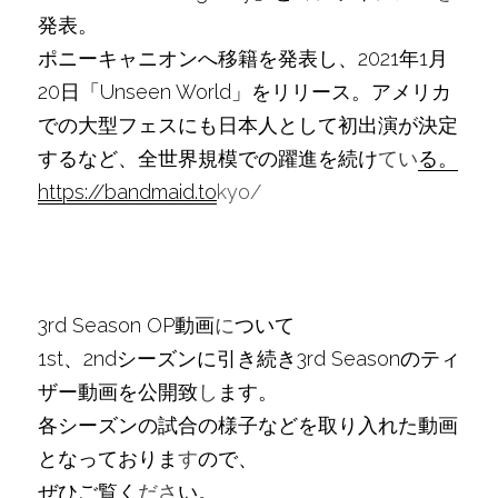
発表。
ポニーキャニオンへ移籍を発表し、2021年1月
20日「Unseen World」をリリース。アメリカ
での大型フェスにも日本人として初出演が決定
するなど、全世界規模での躍進を続け
てい
る。
https://bandmaid.to
kyo/
3rd Season OP動画
に
ついて
1st、2ndシーズンに引き続き3rd Seasonのティ
ザー動画を公開致
し
ます。
各シーズンの試合の様子などを取り入れた動画
となっておりま
す
ので、
ぜひご覧く
ださ
い。