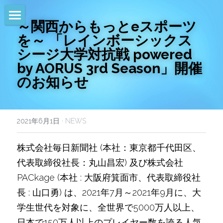
～関西からもっとeスポーツ
HOME
を～ 「レインボーシックス
シージ大学対抗戦 powered 
NEWS
by AORUS 3rd Season」開催
のお知らせ
EVENTS
CALENDAR
2021年6月1日
·
NEWS
COMMUNITY
株式会社毎日新聞社 (本社：東京都千代田区、
COMPANY
代表取締役社長：丸山昌宏) 及び株式会社
SHOP
PACkage (本社 : 大阪府箕面市、代表取締役社
長 : 山口勇) は、2021年7月～2021年9月に、大
学生世代を対象に、全世界で5000万人以上、
日本で150万人以上のプレイヤー数を誇る人気